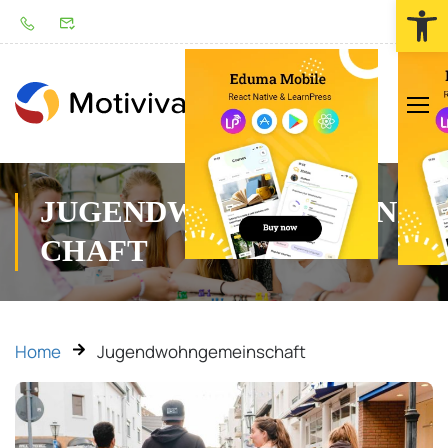
Werkzeugl
LOGIN
JUGENDWOHNGEMEINS
CHAFT
Home
Jugendwohngemeinschaft